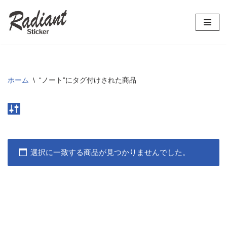
コ
ン
テ
ン
ツ
ホーム
\
“ノート”にタグ付けされた商品
へ
ス
キ
ッ
プ
選択に一致する商品が見つかりませんでした。