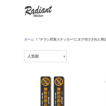
コ
ン
テ
ン
ツ
ホーム
\
“チラシ対策ステッカー”にタグ付けされた商
へ
ス
キ
ッ
プ