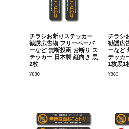
チラシお断りステッカー
チラシ
勧誘広告物 フリーペーパ
勧誘広
ーなど 無断投函 お断り ス
ーなど 
テッカー 日本製 縦向き 黒
テッカー
2枚
1枚黒1
¥
880
¥
880