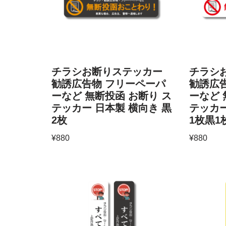
チラシお断りステッカー
チラシ
勧誘広告物 フリーペーパ
勧誘広
ーなど 無断投函 お断り ス
ーなど 
テッカー 日本製 横向き 黒
テッカー
2枚
1枚黒1
¥
880
¥
880