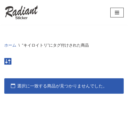
コ
ン
テ
ン
ツ
ホーム
\
“キイロイトリ”にタグ付けされた商品
へ
ス
キ
ッ
プ
選択に一致する商品が見つかりませんでした。