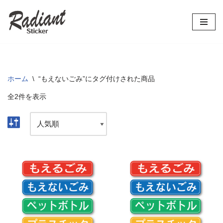
コ
ン
テ
ン
ツ
ホーム
\
“もえないごみ”にタグ付けされた商品
へ
全2件を表示
ス
キ
ッ
プ