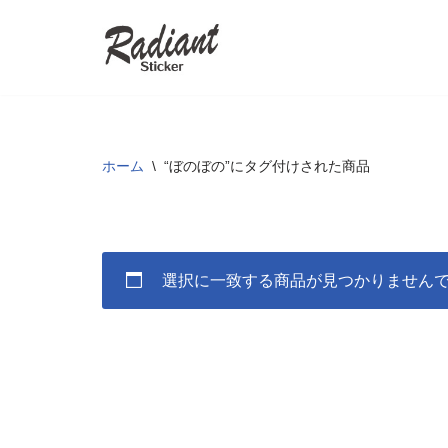
コ
ン
テ
ン
ツ
ホーム
\
“ぼのぼの”にタグ付けされた商品
へ
ス
キ
ッ
選択に一致する商品が見つかりません
プ