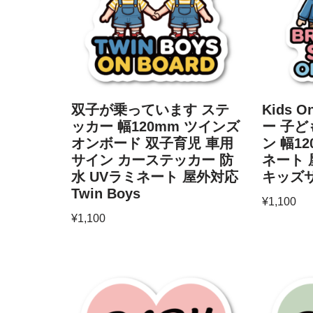
双子が乗っています ステ
Kids 
ッカー 幅120mm ツインズ
ー 子ど
オンボード 双子育児 車用
ン 幅12
サイン カーステッカー 防
ネート 
水 UVラミネート 屋外対応
キッズ
Twin Boys
¥
1,100
¥
1,100