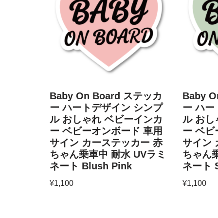
Baby On Board ステッカ
Baby 
ー ハートデザイン シンプ
ー ハー
ル おしゃれ ベビーインカ
ル おし
ー ベビーオンボード 車用
ー ベビ
サイン カーステッカー 赤
サイン 
ちゃん乗車中 耐水 UVラミ
ちゃん乗
ネート Blush Pink
ネート S
¥
1,100
¥
1,100