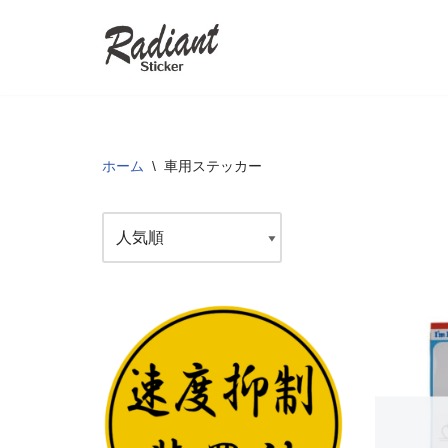
コ
ン
テ
ン
ツ
ホーム
\
車用ステッカー
へ
ス
キ
ッ
プ