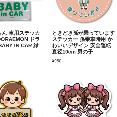
もん 車用ステッカ
ときどき孫が乗っています
 DORAEMON ドラ
ステッカー 孫乗車時用 か
ABY IN CAR 緑
わいいデザイン 安全運転
直径10cm 男の子
¥
950