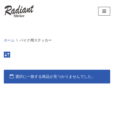
コ
ン
テ
ン
ツ
ホーム
\
バイク用ステッカー
へ
ス
キ
ッ
プ
選択に一致する商品が見つかりませんでした。