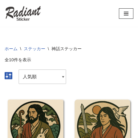
コ
ン
テ
ン
ツ
ホーム
\
ステッカー
\
神話ステッカー
へ
全10件を表示
ス
キ
ッ
プ