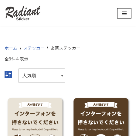
コ
ン
テ
ン
ツ
ホーム
\
ステッカー
\
玄関ステッカー
へ
全9件を表示
ス
キ
ッ
プ