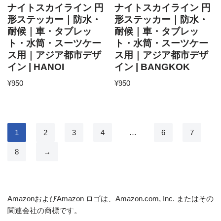
ナイトスカイライン 円
ナイトスカイライン 円
形ステッカー｜防水・
形ステッカー｜防水・
耐候｜車・タブレッ
耐候｜車・タブレッ
ト・水筒・スーツケー
ト・水筒・スーツケー
ス用｜アジア都市デザ
ス用｜アジア都市デザ
イン | HANOI
イン | BANGKOK
¥
950
¥
950
1
2
3
4
…
6
7
8
→
AmazonおよびAmazon ロゴは、Amazon.com, Inc. またはその
関連会社の商標です。