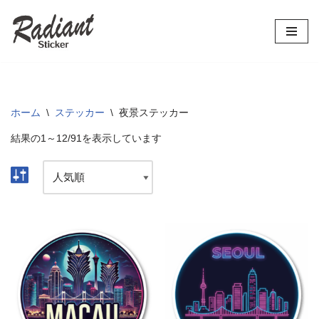
コ
ン
テ
ン
ツ
ホーム
\
ステッカー
\
夜景ステッカー
へ
結果の1～12/91を表示しています
ス
キ
ッ
プ