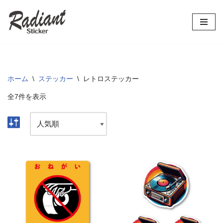
コ
ン
テ
ン
ツ
ホーム
\
ステッカー
\
レトロステッカー
へ
全7件を表示
ス
キ
ッ
プ