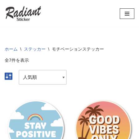
コ
ン
テ
ン
ツ
ホーム
\
ステッカー
\
モチベーションステッカー
へ
全7件を表示
ス
キ
ッ
プ