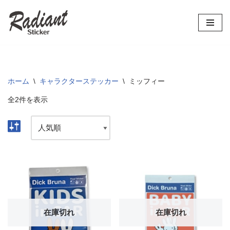
コ
ン
テ
ン
ツ
ホーム
\
キャラクターステッカー
\
ミッフィー
へ
全2件を表示
ス
キ
ッ
プ
在庫切れ
在庫切れ